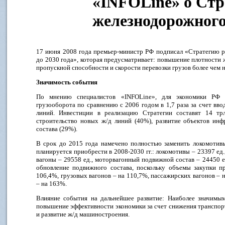
«INFOLine» о Стр
железнодорожного
17 июня 2008 года премьер-министр РФ подписал «Стратегию р
до 2030 года», которая предусматривает: повышение плотности 
пропускной способности и скорости перевозки грузов более чем 
Значимость события
По мнению специалистов «INFOLine», для экономики РФ 
грузооборота по сравнению с 2006 годом в 1,7 раза за счет вво
линий. Инвестиции в реализацию Стратегии составят 14 трл
строительство новых ж/д линий (40%), развитие объектов ин
состава (29%).
В срок до 2015 года намечено полностью заменить локомотив
планируется приобрести в 2008-2030 гг.: локомотивы – 23397 ед.
вагоны – 29558 ед., моторвагонный подвижной состав – 24450 
обновление подвижного состава, поскольку объемы закупки п
106,4%, грузовых вагонов – на 110,7%, пассажирских вагонов – 
– на 163%.
Влияние события на дальнейшее развитие: Наиболее значимым
повышение эффективности экономики за счет снижения транспор
и развитие ж/д машиностроения.