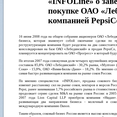
«INFOLine» о зав
покупке ОАО «Ле
компанией PepsiC
16 июня 2008 года на общем собрании акционеров ОАО «Лебедя
бизнеса, которая знаменует собой окончание сделки по п
реструктуризации компания будет разделена на два самостояте
консолидирован на базе ОАО «Лебедянский» и продан PepsiCo, 
планируется концентрировать на ОАО «Прогресс» и который буду
По итогам 2007 года совокупная доля четырех крупнейших игро
составила 85,8%: ОАО «Лебедянский» - 30,2% рынка, «Мултон» 
Соки» - 15,9%, ОАО «Вимм-Билль¬Данн» - 18,2%. По мнению с
самая быстро развивающаяся компания на рынке соков России.
По мнению специалистов «INFOLine», продажа сокового би
изменит расстановку сил на рынке соков, нектаров и морсов Рос
Pepsi, ранее занимавшая 1,7% российского рынка в стоимостном 
продолжает серию сделок M&A на рынке соков России: в 2005 
2007 года Lion Capital LLP приобрела компания «Нидан».
развивающая два направления бизнеса - молочный и сок
международную компанию Danon.
Таким образом, соковый бизнес России является высоко консоли