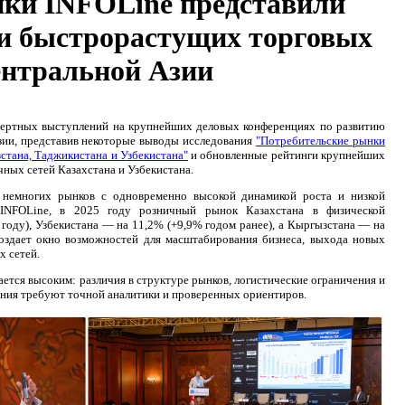
ки INFOLine представили
и быстрорастущих торговых
ентральной Азии
пертных выступлений на крупнейших деловых конференциях по развитию
зии, представив некоторые выводы исследования
"Потребительские рынки
зстана, Таджикистана и Узбекистана"
и обновленные рейтинги крупнейших
ных сетей Казахстана и Узбекистана.
 немногих рынков с одновременно высокой динамикой роста и низкой
INFOLine, в 2025 году розничный рынок Казахстана в физической
 году), Узбекистана — на 11,2% (+9,9% годом ранее), а Кыргызстана — на
оздает окно возможностей для масштабирования бизнеса, выхода новых
х сетей.
ется высоким: различия в структуре рынков, логистические ограничения и
ния требуют точной аналитики и проверенных ориентиров.