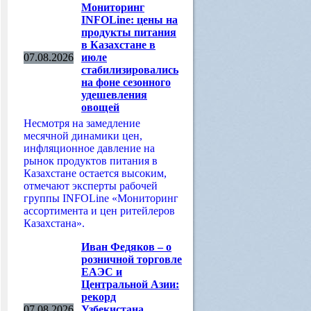
Мониторинг
INFOLine: цены на
продукты питания
в Казахстане в
07.08.2026
июле
стабилизировались
на фоне сезонного
удешевления
овощей
Несмотря на замедление
месячной динамики цен,
инфляционное давление на
рынок продуктов питания в
Казахстане остается высоким,
отмечают эксперты рабочей
группы INFOLine «Мониторинг
ассортимента и цен ритейлеров
Казахстана».
Иван Федяков – о
розничной торговле
ЕАЭС и
Центральной Азии:
рекорд
07.08.2026
Узбекистана,