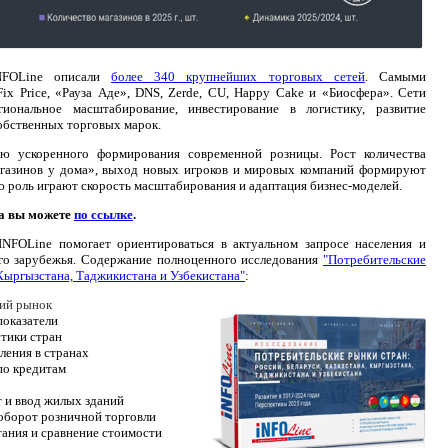
INFOLine описали
более 340 крупнейших торговых сетей
. Самыми
ix Price, «Рауза Аде», DNS, Zerde, CU, Happy Cake и «Биосфера». Сети
гиональное масштабирование, инвестирование в логистику, развитие
обственных торговых марок.
ю ускоренного формирования современной розницы. Рост количества
магазинов у дома», выход новых игроков и мировых компаний формируют
ю роль играют скорость масштабирования и адаптация бизнес-моделей.
а вы можете
по ссылке
.
NFOLine помогает ориентироваться в актуальном запросе населения и
го зарубежья. Содержание полноценного исследования
"Потребительские
 Кыргызстана, Таджикистана и Узбекистана"
:
кий рынок
показатели
тики стран
ления в странах
по кредитам
 и ввод жилых зданий
оборот розничной торговли
ания и сравнение стоимости