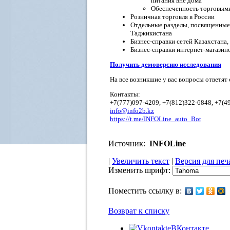
питания вне дома
Обеспеченность торговыми
Розничная торговля в России
Отдельные разделы, посвященные 
Таджикистана
Бизнес-справки сетей Казахстана
Бизнес-справки интернет-магазино
Получить демоверсию исследования
На все возникшие у вас вопросы ответят
Контакты:
+7(777)097-4209, +7(812)322-6848, +7(4
info@info2b.kz
https://t.me/INFOLine_auto_Bot
Источник:
INFOLine
|
Увеличить текст
|
Версия для печ
Изменить шрифт:
Поместить ссылку в:
Возврат к списку
ВКонтакте