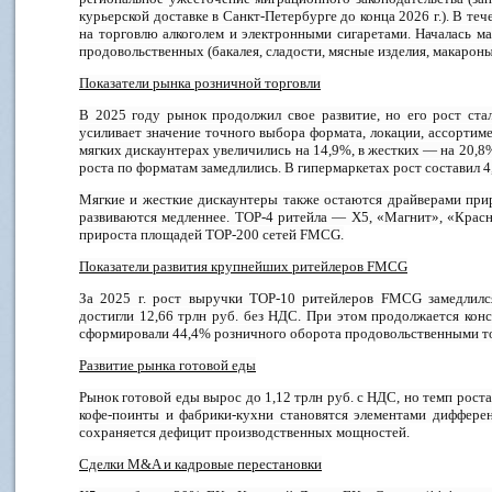
курьерской доставке в Санкт-Петербурге до конца 2026 г.). В те
на торговлю алкоголем и электронными сигаретами. Началась мар
продовольственных (бакалея, сладости, мясные изделия, макароны
Показатели рынка розничной торговли
В 2025 году рынок продолжил свое развитие, но его рост ста
усиливает значение точного выбора формата, локации, ассортим
мягких дискаунтерах увеличились на 14,9%, в жестких — на 20,8
роста по форматам замедлились. В гипермаркетах рост составил 
Мягкие и жесткие дискаунтеры также остаются драйверами при
развиваются медленнее. TOP-4 ритейла — X5, «Магнит», «Кра
прироста площадей TOP-200 сетей FMCG.
Показатели развития крупнейших ритейлеров FMCG
За 2025 г. рост выручки ТОР-10 ритейлеров FMCG замедлился
достигли 12,66 трлн руб. без НДС. При этом продолжается кон
сформировали 44,4% розничного оборота продовольственными тов
Развитие рынка готовой еды
Рынок готовой еды вырос до 1,12 трлн руб. с НДС, но темп роста
кофе-поинты и фабрики-кухни становятся элементами дифферен
сохраняется дефицит производственных мощностей.
Сделки M&A и кадровые перестановки