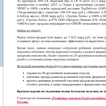
X5 приобрела 30% ГК «Красный Яр» и ГК «Слата» (11,1 млрд 
приобретено в октябре 2022 г.). Также к крупнейшим сделкам
5POST и 100% службы курьерской доставки TopDelivery (10
«Топделиверисофт», оценочно 100-150 млн руб.); «Магнит» и 
(«Азбука вкуса», 29,66 млрд руб.); «Группа Лента» и 100% в 
руб.); «Группа Лента» и 67% ООО «Продукт-Эконом» (ГК «Реми»
«OBI Россия»; продажа гипермаркетов «О'КЕЙ» менеджменту ком
Online и e-grocery
Рынок online-продаж food вырос до 1 625 млрд руб., но темп р
усиливают фокус на персонализации, эффективности маркетинга, 
Кроме того, первая итерация содержит рейтинги ритейлер
торговых объектов, объему торговой площади, в разрезе форма
программ лояльности, бизнес-справки по 20 крупнейшим компан
раздел о состоянии рынка торговых центров.
Во второй итерации обзора будут представлены следующие разд
справки по 40 крупнейшим компаниям отрасли,
ключевые тренды развития розничной торговли, форматов 
прогноз динамики розничной торговли продовольственным
сетевого ритейла, а также операционных и финансовых по
Краткую версию исследования можно бесплатно
получить по з
Структура исследования
«Розничная торговля Food и потребит
России»
: