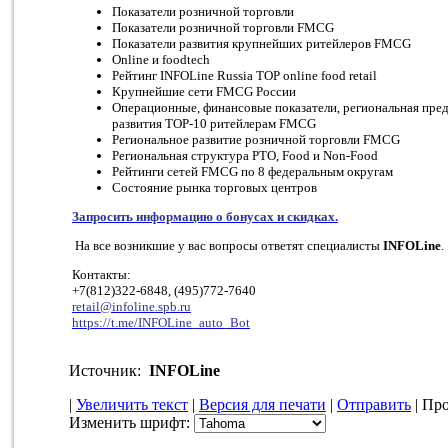
Показатели розничной торговли
Показатели розничной торговли FMCG
Показатели развития крупнейших ритейлеров FMCG
Online и foodtech
Рейтинг INFOLine Russia TOP online food retail
Крупнейшие сети FMCG России
Операционные, финансовые показатели, региональная пре
развития TOP-10 ритейлерам FMCG
Региональное развитие розничной торговли FMCG
Региональная структура РТО, Food и Non-Food
Рейтинги сетей FMCG по 8 федеральным округам
Состояние рынка торговых центров
Запросить информацию о бонусах и скидках.
На все возникшие у вас вопросы ответят специалисты
INFOLine
.
Контакты:
+7(812)322-6848, (495)772-7640
retail@infoline.spb.ru
https://t.me/INFOLine_auto_Bot
Источник:
INFOLine
|
Увеличить текст
|
Версия для печати
|
Отправить
| Про
Изменить шрифт: