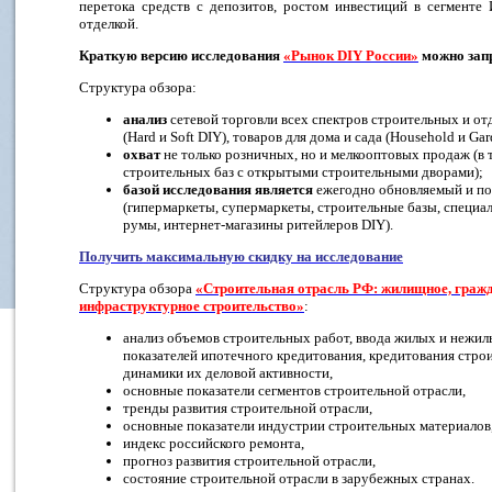
перетока средств с депозитов, ростом инвестиций в сегменте
отделкой.
Краткую версию исследования
«Рынок DIY России»
можно зап
Структура обзора:
анализ
сетевой торговли всех спектров строительных и о
(Hard и Soft DIY), товаров для дома и сада (Household и Gar
охват
не только розничных, но и мелкооптовых продаж (в т
строительных баз с открытыми строительными дворами);
базой исследования является
ежегодно обновляемый и по
(гипермаркеты, супермаркеты, строительные базы, специа
румы, интернет-магазины ритейлеров DIY).
Получить максимальную скидку на исследование
Структура обзора
«Строительная отрасль РФ: жилищное, гражд
инфраструктурное строительство»
:
анализ объемов строительных работ, ввода жилых и нежил
показателей ипотечного кредитования, кредитования стро
динамики их деловой активности,
основные показатели сегментов строительной отрасли,
тренды развития строительной отрасли,
основные показатели индустрии строительных материалов
индекс российского ремонта,
прогноз развития строительной отрасли,
состояние строительной отрасли в зарубежных странах.