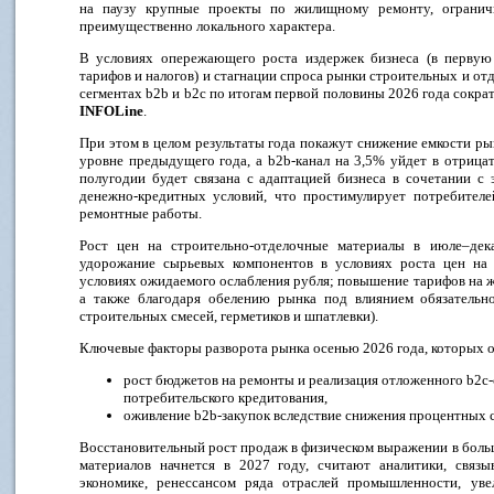
на паузу крупные проекты по жилищному ремонту, огранич
преимущественно локального характера.
В условиях опережающего роста издержек бизнеса (в первую 
тарифов и налогов) и стагнации спроса рынки строительных и отд
сегментах b2b и b2c по итогам первой половины 2026 года сократ
INFOLine
.
При этом в целом результаты года покажут снижение емкости ры
уровне предыдущего года, а b2b-канал на 3,5% уйдет в отрицат
полугодии будет связана с адаптацией бизнеса в сочетании с
денежно‑кредитных условий, что простимулирует потребителе
ремонтные работы.
Рост цен на строительно-отделочные материалы в июле–дека
удорожание сырьевых компонентов в условиях роста цен на
условиях ожидаемого ослабления рубля; повышение тарифов на 
а также благодаря обелению рынка под влиянием обязательн
строительных смесей, герметиков и шпатлевки).
Ключевые факторы разворота рынка осенью 2026 года, которых 
рост бюджетов на ремонты и реализация отложенного b2c-
потребительского кредитования,
оживление b2b‑закупок вследствие снижения процентных с
Восстановительный рост продаж в физическом выражении в боль
материалов начнется в 2027 году, считают аналитики, связ
экономике, ренессансом ряда отраслей промышленности, уве