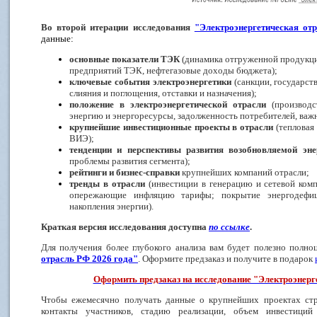
Во второй итерации исследования
"Электроэнергетическая от
данные:
основные показатели ТЭК
(динамика отгруженной продукци
предприятий ТЭК, нефтегазовые доходы бюджета);
ключевые события электроэнергетики
(санкции, государст
слияния и поглощения, отставки и назначения);
положение в электроэнергетической отрасли
(производс
энергию и энергоресурсы, задолженность потребителей, важ
крупнейшие инвестиционные проекты в отрасли
(тепловая 
ВИЭ);
тенденции и перспективы развития возобновляемой эн
проблемы развития сегмента);
рейтинги и бизнес-справки
крупнейших компаний отрасли;
тренды в отрасли
(инвестиции в генерацию и сетевой комп
опережающие инфляцию тарифы; покрытие энергодефиц
накопления энергии).
Краткая версия исследования доступна
по ссылке
.
Для получения более глубокого анализа вам будет полезно полн
отрасль РФ 2026 года"
. Оформите предзаказ и получите в подарок
Оформить предзаказ на исследование "Электроэнерг
Чтобы ежемесячно получать данные о крупнейших проектах стр
контакты участников, стадию реализации, объем инвестиц