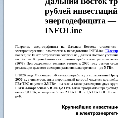
Дальний Восток тр
рублей инвестиций
энергодефицита — 
INFOLine
Покрытие энергодефицита на Дальнем Востоке становится
электроэнергетики, отмечается в исследовании
INFOLine
"Электр
последние 10 лет потребление энергии на Дальнем Востоке увеличи
по России. Крупнейшими секторами-потребителями региона являю
(
16%
). При сохранении текущих темпов, к 2030 году регион сто
реализации целевого сценария развития макрорегиона – до
5 ГВт
.
В 2026 году Минэнерго РФ начало разработку и согласование
Прог
2050 г
., в числе основных мероприятий которой числятся крупней
ГВт
ТЭС на угле и
2,5 ГВт
– на газе, а также размещение двух кр
ГВт
и
Хабаровской АЭС
на
1,2 ГВт.
Также программой предусмот
около
3,8 ГВт
, возведение более
2 ГВт
СЭС и
0,5 ГВт
ВЭС. Инвест
руб.