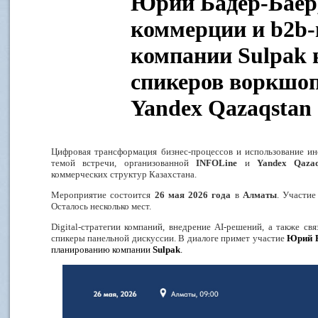
Юрий Бадер-Баер,
коммерции и b2b
компании Sulpak в
спикеров воркшоп
Yandex Qazaqstan
Цифровая трансформация бизнес-процессов и использование ин
темой встречи, организованной
INFOLine
и
Yandex
Qazaq
коммерческих структур Казахстана
.
Мероприятие состоится
26 мая 2026 года
в
Алматы
. Участие
Осталось несколько мест.
Digital
-стратегии компаний, внедрение
AI
-решений, а также св
спикеры панельной дискуссии. В диалоге примет участие
Юрий Б
планированию компании
Sulpak
.