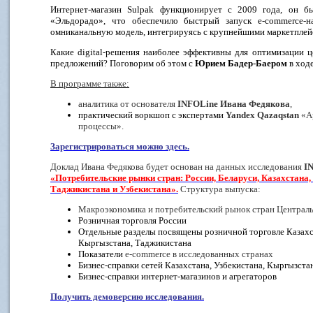
Интернет-магазин Sulpak функционирует с 2009 года, он бы
«Эльдорадо», что обеспечило быстрый запуск e-commerce-на
омниканальную модель, интегрируясь с крупнейшими маркетплейс
Какие digital-решения наиболее эффективны для оптимизации ц
предложений? Поговорим об этом с
Юрием Бадер-Баером
в ход
В программе также:
аналитика от основателя
INFOLine
Ивана Федякова
,
практический воркшоп с экспертами
Yandex
Qazaqstan
«А
процессы».
Зарегистрироваться можно здесь.
Доклад Ивана Федякова будет основан на данных исследования
I
«Потребительские рынки стран: России, Беларуси, Казахстана
Таджикистана и Узбекистана».
Структура выпуска:
Макроэкономика и потребительский рынок стран Централ
Розничная торговля России
Отдельные разделы посвящены розничной торговле Казахст
Кыргызстана, Таджикистана
Показатели
e
-
commerce
в исследованных странах
Бизнес-справки сетей Казахстана, Узбекистана, Кыргызста
Бизнес-справки интернет-магазинов и агрегаторов
Получить демоверсию исследования.