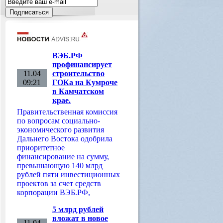
ВЭБ.РФ
профинансирует
11.04
строительство
09:21
ГОКа на Кумроче
в Камчатском
крае.
Правительственная комиссия
по вопросам социально-
экономического развития
Дальнего Востока одобрила
приоритетное
финансирование на сумму,
превышающую 140 млрд
рублей пяти инвестиционных
проектов за счет средств
корпорации ВЭБ.РФ,
5 млрд рублей
вложат в новое
11.04