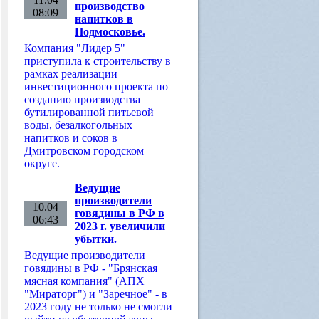
производство
08:09
напитков в
Подмосковье.
Компания "Лидер 5"
приступила к строительству в
рамках реализации
инвестиционного проекта по
созданию производства
бутилированной питьевой
воды, безалкогольных
напитков и соков в
Дмитровском городском
округе.
Ведущие
производители
10.04
говядины в РФ в
06:43
2023 г. увеличили
убытки.
Ведущие производители
говядины в РФ - "Брянская
мясная компания" (АПХ
"Мираторг") и "Заречное" - в
2023 году не только не смогли