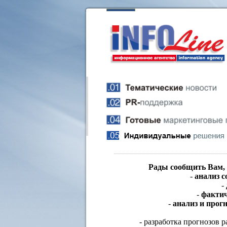
Рады сообщить Вам, 
-
анализ 
-
-
фактич
-
анализ и прогн
- разработка прогнозов р