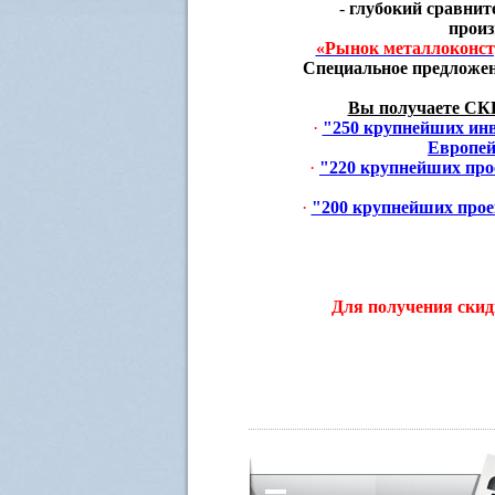
-
глубокий сравнит
произ
«Рынок металлоконстр
Специальное предложен
Вы получаете СК
·
"250 крупнейших ин
Европей
·
"220 крупнейших про
·
"200 крупнейших прое
Для получения скид