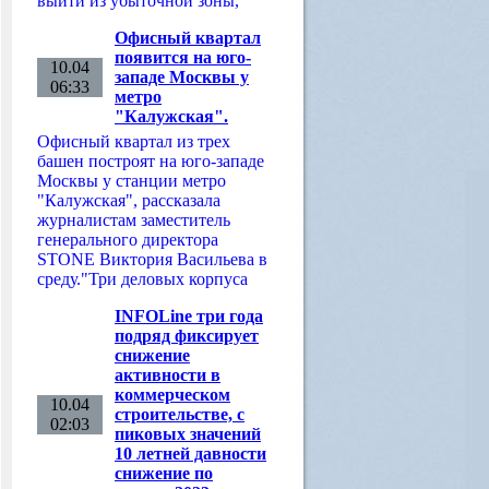
выйти из убыточной зоны,
Офисный квартал
появится на юго-
10.04
западе Москвы у
06:33
метро
"Калужская".
Офисный квартал из трех
башен построят на юго-западе
Москвы у станции метро
"Калужская", рассказала
журналистам заместитель
генерального директора
STONE Виктория Васильева в
среду."Три деловых корпуса
INFOLine три года
подряд фиксирует
снижение
активности в
коммерческом
10.04
строительстве, с
02:03
пиковых значений
10 летней давности
снижение по