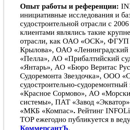
Опыт работы и референции:
IN
инициативные исследования и ба
судостроительной отрасли c 200
клиентами являлись такие крупн
отрасли, как ОАО «ОСК», ФГУП 
Крылова», ОАО «Ленинградский 
«Пелла», АО «Прибалтийский су
«Янтарь», АО «Бюро Веритас Ру
Судоремонта Звездочка», ООО «
судостроительно-судоремонтный
«Красное Сормово», АО «Морски
системы», ПАТ «Завод «Экватор
«МКБ «Компас»
.
Рейтинг INFOLin
TOP ежегодно публикуется в ве
КоммерсантЪ
.