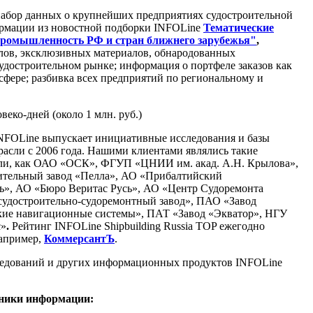
абор данных о крупнейших предприятиях судостроительной
ормации из новостной подборки INFOLine
Тематические
промышленность РФ и стран ближнего зарубежья"
,
лов, эксклюзивных материалов, обнародованных
достроительном рынке; информация о портфеле заказов как
 сфере; разбивка всех предприятий по региональному и
веко-дней (около 1 млн. руб.)
NFOLine выпускает инициативные исследования и базы
расли c 2006 года. Нашими клиентами являлись такие
ли, как ОАО «ОСК», ФГУП «ЦНИИ им. акад. А.Н. Крылова»,
тельный завод «Пелла», АО «Прибалтийский
рь», АО «Бюро Веритас Русь», АО «Центр Судоремонта
судостроительно-судоремонтный завод», ПАО «Завод
ие навигационные системы», ПАТ «Завод «Экватор», НГУ
с»
.
Рейтинг INFOLine Shipbuilding Russia TOP ежегодно
апример,
КоммерсантЪ
.
едований и других информационных продуктов INFOLine
чники информации: