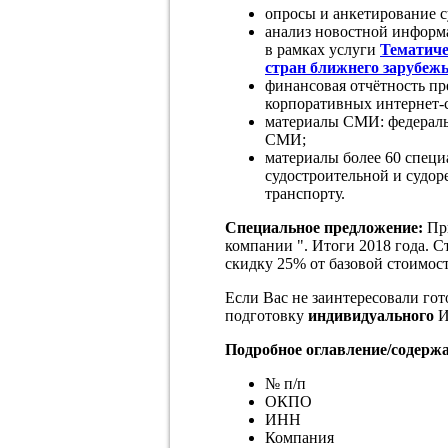
опросы и анкетирование 
анализ новостной информ
в рамках услуги
Тематиче
стран ближнего зарубеж
финансовая отчётность пр
корпоративных интернет-
материалы СМИ: федераль
СМИ;
материалы более 60 спец
судостроительной и судор
транспорту.
Специальное предложение:
При
компании ". Итоги 2018 года. С
скидку 25% от базовой стоимос
Если Вас не заинтересовали гот
подготовку
индивидуального
И
Подробное оглавление/содержан
№ п/п
ОКПО
ИНН
Компания