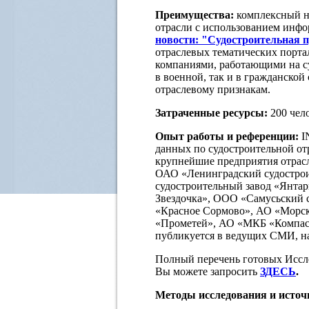
Преимущества:
комплексный н
отрасли с использованием инф
новости: "Судостроительная 
отраслевых тематических порта
компаниями, работающими на су
в военной, так и в гражданской
отраслевому признакам.
Затраченные ресурсы:
200 чело
Опыт работы и референции:
I
данных по судостроительной от
крупнейшие предприятия отрас
ОАО «Ленинградский судострои
судостроительный завод «Янта
Звездочка», ООО «Самусьский 
«Красное Сормово», АО «Морск
«Прометей», АО «МКБ «Компа
публикуется в ведущих СМИ, н
Полный перечень готовых Иссл
Вы можете запросить
ЗДЕСЬ
.
Методы исследования и исто