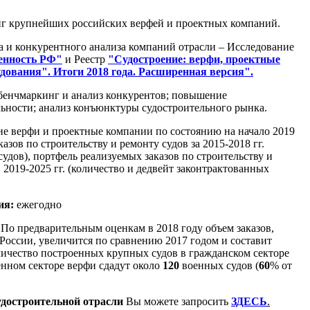
г крупнейших российских верфей и проектных компаний.
а и конкурентного анализа компаний отрасли – Исследование
енность РФ"
и Реестр
"Судостроение: верфи, проектные
ования". Итоги 2018 года. Расширенная версия".
енчмаркинг и анализ конкурентов;
повышение
ьности; анализ конъюнктуры судостроительного рынка.
е верфи и проектные компании по состоянию на начало 2019
азов по строительству и ремонту судов за 2015-2018 гг.
судов), портфель реализуемых заказов по строительству и
в 2019-2025 гг. (количество и дедвейт законтрактованных
ия:
ежегодно
По предварительным оценкам в 2018 году объем заказов,
оссии, увеличится по сравнению 2017 годом и составит
ичество построенных крупных судов в гражданском секторе
енном секторе верфи сдадут около
120
военных судов (
60
% от
удостроительной отрасли
Вы можете запросить
ЗДЕСЬ
.