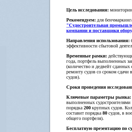
Цель исследования:
мониторин
Рекомендуем:
для бенчмаркинг
"Судостроительная промышл
компании и поставщики оборуд
Направления использования:
б
эффективности сбытовой деятел
Временные рамки:
действующи
года, портфель выполненных зак
(количество и дедвейт сданных 
ремонту судов со сроком сдачи 
судов).
Сроки проведения исследован
Ключевые параметры рынка:
выполненных судостроителями Р
порядка
200
крупных судов. Кол
составит порядка
80
судов, в во
общего портфеля).
Бесплатную презентацию по с