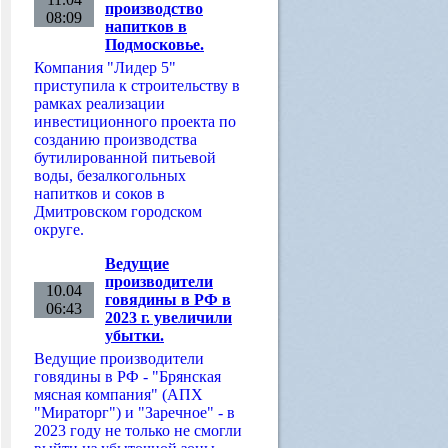
производство
08:09
напитков в
Подмосковье.
Компания "Лидер 5"
приступила к строительству в
рамках реализации
инвестиционного проекта по
созданию производства
бутилированной питьевой
воды, безалкогольных
напитков и соков в
Дмитровском городском
округе.
Ведущие
производители
10.04
говядины в РФ в
06:43
2023 г. увеличили
убытки.
Ведущие производители
говядины в РФ - "Брянская
мясная компания" (АПХ
"Мираторг") и "Заречное" - в
2023 году не только не смогли