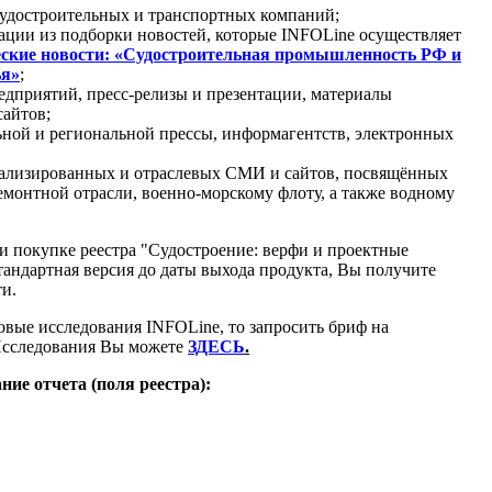
судостроительных и транспортных компаний;
ации из подборки новостей, которые INFOLine осуществляет
ские новости: «Судостроительная промышленность РФ и
ья»
;
едприятий, пресс-релизы и презентации, материалы
сайтов;
ной и региональной прессы, информагентств, электронных
иализированных и отраслевых СМИ и сайтов, посвящённых
емонтной отрасли, военно-морскому флоту, а также водному
 покупке реестра "Судостроение: верфи и проектные
тандартная версия до даты выхода продукта, Вы получите
ти.
овые исследования INFOLine, то запросить бриф на
сследования Вы можете
ЗДЕСЬ
.
ие отчета (поля реестра):