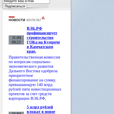
ВЭБ.РФ
профинансирует
11.04
строительство
09:21
ГОКа на Кумроче
в Камчатском
крае.
Правительственная комиссия
по вопросам социально-
экономического развития
Дальнего Востока одобрила
приоритетное
финансирование на сумму,
превышающую 140 млрд
рублей пяти инвестиционных
проектов за счет средств
корпорации ВЭБ.РФ,
5 млрд рублей
вложат в новое
11.04