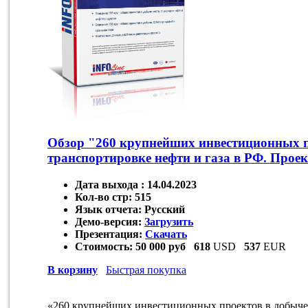
Обзор "260 крупнейших инвестиционных п
транспортировке нефти и газа в РФ. Проек
Дата выхода :
14.04.2023
Кол-во стр:
515
Язык отчета:
Русский
Демо-версия:
Загрузить
Презентация:
Скачать
Стоимость:
50 000 руб
618
USD
537
EUR
В корзину
Быстрая покупка
«260 крупнейших инвестиционных проектов в добыче 