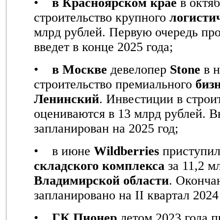
•
в Красноярском крае
в октя
строительство крупного
логисти
млрд рублей. Первую очередь пр
введет в конце 2025 года;
•
в Москве
девелопер
Stone
в н
строительство премиального
бизн
Ленинский
. Инвестиции в строи
оцениваются в 13 млрд рублей. В
запланирован на 2025 год;
• в июне
Wildberries
приступил
складского комплекса
за 11,2 м
Владимирской области
. Оконча
запланировано на II квартал 2024
•
ГК Пионер
летом 2023 года п