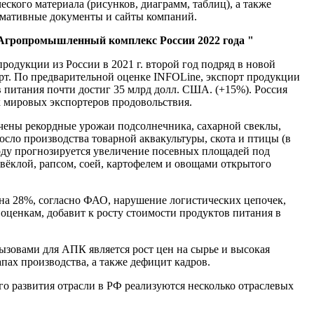
еского материала (рисунков, диаграмм, таблиц), а также
мативные документы и сайты компаний.
Агропромышленный комплекс России 2022 года "
родукции из России в 2021 г. второй год подряд в новой
т. По предварительной оценке INFOLine, экспорт продукции
в питания почти достиг 35 млрд долл. США. (+15%). Россия
 мировых экспортеров продовольствия.
учены рекордные урожаи подсолнечника, сахарной свеклы,
сло производства товарной аквакультуры, скота и птицы (в
году прогнозируется увеличение посевных площадей под
вёклой, рапсом, соей, картофелем и овощами открытого
на 28%, согласно ФАО, нарушение логистических цепочек,
оценкам, добавит к росту стоимости продуктов питания в
ызовами для АПК является рост цен на сырье и высокая
апах производства, а также дефицит кадров.
о развития отрасли в РФ реализуются несколько отраслевых