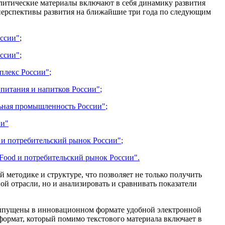
литические материалы включают в себя динамику развития
и перспективы развития на ближайшие три года по следующим
оссии"
;
оссии"
;
лекс России"
;
 питания и напитков России"
;
льная промышленность России"
;
ии
"
 и потребительский рынок России"
;
Food
и потребительский рынок России"
.
 методике и структуре, что позволяет не только получить
й отрасли, но и анализировать и сравнивать показатели
пущены в инновационном формате удобной электронной
формат, который помимо текстового материала включает в