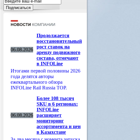
Продолжается
восстановительный
рост ставок на
06.08.2026
аренду подвижного
состава, отмечают
в INFOLine
Итогами первой половины 2026
года делятся авторы
ежеквартального обзора
INFOLine Rail Russia TOP.
Более 108 тысяч
SKU в 6 регионах:
INFOLine
06.08.2026
расширяет
мониторинг
ассортимента и цен
в Казахстане
За два месяца с момента запуска