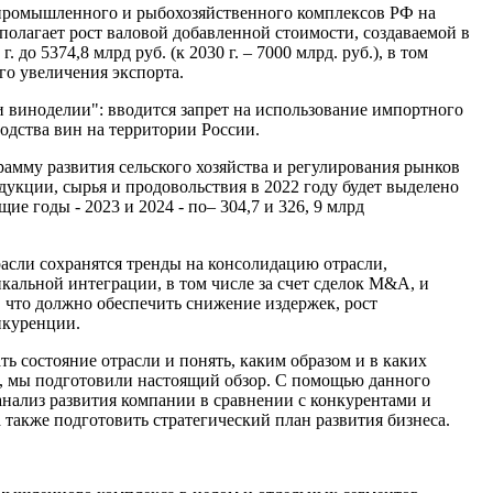
опромышленного и рыбохозяйственного комплексов РФ на
дполагает рост валовой добавленной стоимости, создаваемой в
г. до 5374,8 млрд руб. (к 2030 г. – 7000 млрд. руб.), в том
го увеличения экспорта.
и виноделии": вводится запрет на использование импортного
одства вин на территории России.
амму развития сельского хозяйства и регулирования рынков
дукции, сырья и продовольствия в 2022 году будет выделено
щие годы - 2023 и 2024 - по– 304,7 и 326, 9 млрд
асли сохранятся тренды на консолидацию отрасли,
кальной интеграции, в том числе за счет сделок M&A, и
 что должно обеспечить снижение издержек, рост
нкуренции.
ь состояние отрасли и понять, каким образом и в каких
ся, мы подготовили настоящий обзор. С помощью данного
анализ развития компании в сравнении с конкурентами и
а также подготовить стратегический план развития бизнеса.