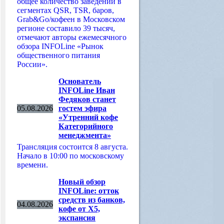
общее количество заведений в
сегментах QSR, TSR, баров,
Grab&Go/кофеен в Московском
регионе составило 39 тысяч,
отмечают авторы ежемесячного
обзора INFOLine «Рынок
общественного питания
России».
Основатель
INFOLine Иван
Федяков станет
05.08.2026
гостем эфира
«Утренний кофе
Категорийного
менеджмента»
Трансляция состоится 8 августа.
Начало в 10:00 по московскому
времени.
Новый обзор
INFOLine: отток
средств из банков,
04.08.2026
кофе от Х5,
экспансия