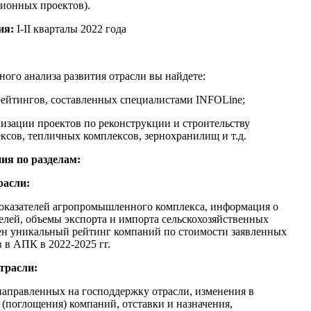
ионных проектов).
ия:
I-II кварталы 2022 года
ого анализа развития отрасли вы найдете:
рейтингов, составленных специалистами INFOLine;
изации проектов по реконструкции и строительству
сов, тепличных комплексов, зернохранилищ и т.д.
ния по разделам:
расли:
оказателей агропромышленного комплекса, информация о
лей, объемы экспорта и импорта сельскохозяйственных
лен уникальный рейтинг компаний по стоимости заявленных
в АПК в 2022-2025 гг.
трасли:
аправленных на господдержку отрасли, изменения в
 (поглощения) компаний, отставки и назначения,