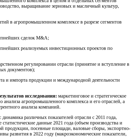
мышленного комплекса в целом и отдельных сегментов
новодство, выращивание зерновых и масличный культур,
тий в агропромышленном комплексе в разрезе сегментов
рупнейших сделок M&A;
упнейших реализуемых инвестиционных проектов по
арственном регулировании отрасли (принятие и вступление в
ых документов);
рта и импорта продукции и международной деятельности
езультатов исследования:
маркетинговое и стратегическое
о анализа агропромышленного комплекса и его отраслей, а
урентного анализа компаний.
 динамика различных показателей отрасли с 2011 года,
 статистические данные 2021 года (объем производства и
ой продукции, посевные площади, валовые сборы, экспортно-
ивы развития в 2022 году (макроэкономические показатели,