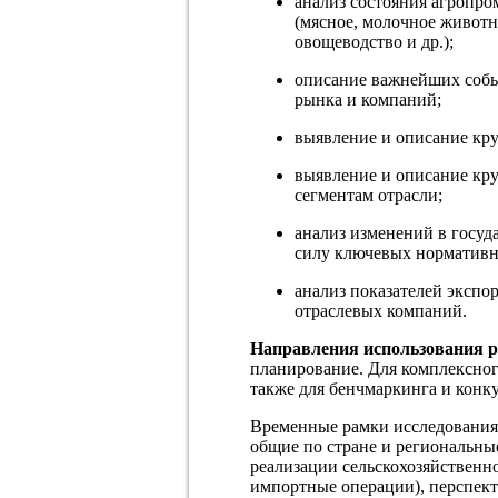
анализ состояния агропро
(мясное, молочное живот
овощеводство и др.);
описание важнейших собы
рынка и компаний;
выявление и описание к
выявление и описание кр
сегментам отрасли;
анализ изменений в госуд
силу ключевых нормативн
анализ показателей экспо
отраслевых компаний.
Направления использования р
планирование. Для комплексног
также для бенчмаркинга и конк
Временные рамки исследования:
общие по стране и региональные
реализации сельскохозяйственн
импортные операции), перспект