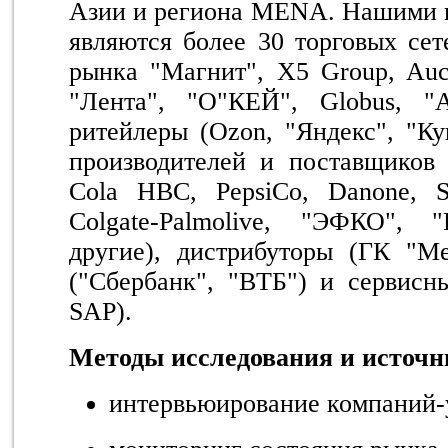
Азии и региона MENA. Нашими 
являются более 30 торговых сет
рынка "Магнит", X5 Group, Auc
"Лента", "О"КЕЙ", Globus, "Аз
ритейлеры (Ozon, "Яндекс", "Ку
производителей и поставщиков 
Cola HBC, PepsiCo, Danone, SA
Colgate-Palmolive, "ЭФКО",
другие), дистрибуторы (ГК "Ме
("Сбербанк", "ВТБ") и сервисны
SAP).
Методы исследования и источ
интервьюирование компаний-у