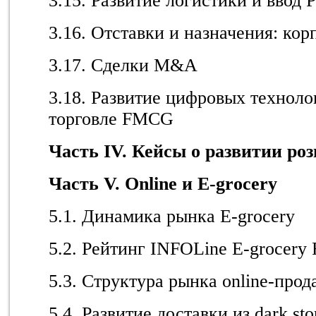
3.15. Развитие логистики и ввод
3.16. Отставки и назначения: ко
3.17. Сделки M&A
3.18. Развитие цифровых техноло
торговле FMCG
Часть
IV
. Кейсы о развитии ро
Часть
V. Online
и
E-grocery
5.1. Динамика рынка E-grocery
5.2. Рейтинг INFOLine E-grocery 
5.3. Структура рынка online-про
5.4. Развитие доставки из dark s