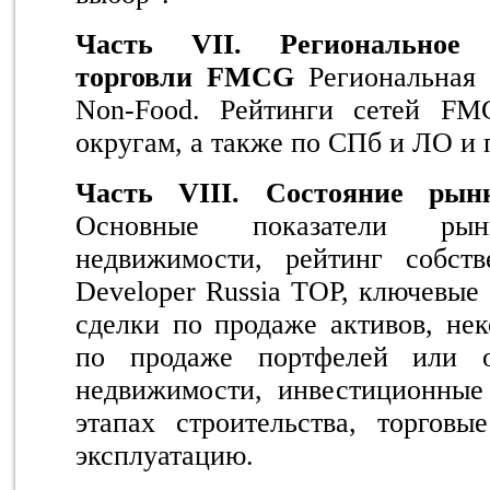
Часть V
I
I
. Региональное 
торговли FMCG
Региональная
Non
-
Food
. Рейтинги сетей F
округам, а также по СПб и ЛО и
Часть V
I
I
I
. Состояние рын
Основные показатели рын
недвижимости, рейтинг собст
Developer Russia TOP, ключевые
сделки по продаже активов, не
по продаже портфелей или о
недвижимости, инвестиционные
этапах строительства, торговы
эксплуатацию.