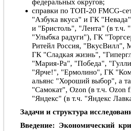
федеральных округов;
справки по ТОП-20
FMCG
-се
"Азбука вкуса" и ГК "Невада
и "Бристоль", "Лента" (в т.ч.
"Улыбка радуги"), ГК "Торгс
Ритейл Россия, "ВкусВилл", 
ГК "Сладкая жизнь", "Гиперг
"Мария-Ра", "Победа", "Гулли
"Ярче!", "Ермолино", ГК "Ком
альянс "Хороший выбор", а т
"Самокат",
Ozon
(в т.ч.
Ozon
f
"Яндекс" (в т.ч. "Яндекс Лавк
Задачи и структура исследован
Введение: Экономический кри