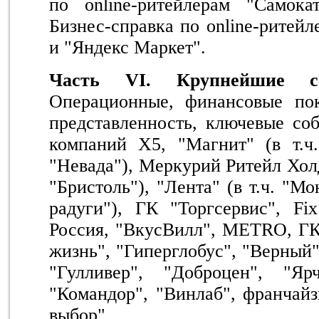
по
online
-ритейлерам "Самока
Бизнес-справка по
online
-ритей
и "Яндекс Маркет".
Часть V
I
. Крупнейшие
Операционные, финансовые пок
представленность, ключевые со
компаний
X5, "Магнит" (в т.ч
"Невада"), Меркурий Ритейл Хол
"Бристоль"), "Лента" (в т.ч. "М
радуги"), ГК "Торгсервис",
Fix
Россия, "ВкусВилл", M
ETRO
, Г
жизнь", "Гиперглобус", "Верный"
"Гулливер", "Доброцен", "Яр
"Командор", "Винлаб", франчай
выбор".