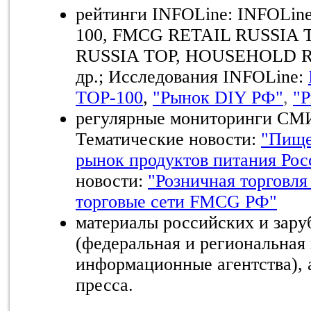
рейтинги
INFOLine: INFOLin
100,
FMCG RETAIL RUSSIA 
RUSSIA TOP, HOUSEHOLD 
др
.
;
Исследования
INFOLine:
Т
OP-100
,
"Рынок DIY РФ"
,
"Р
регулярные мониторинги СМИ
Тематические новости:
"Пище
рынок продуктов питания Рос
новости:
"Розничная торговля
торговые сети FMCG РФ"
материалы российских и за
(федеральная и региональная 
информационные агентства), 
пресса.