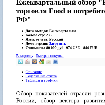
Ежеквартальный обзор "
торговля Food и потреби
РФ"
Дата выхода:
Ежеквартально
Кол-во стр:
233
Язык отчета:
Русский
Демо-версия:
Загрузить
Стоимость:
80 000 руб
974
USD
844
EUR
В корзину
Быстрая покупка
Описание
Содержание отчета
Таблицы и графики
Обзор показателей отрасли ро
России, обзор вектора развити