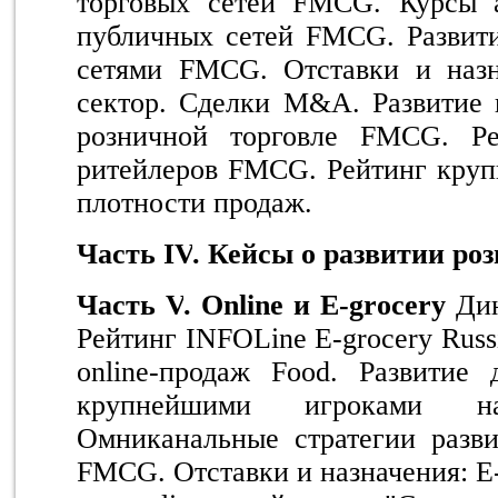
торговых сетей FMCG. Курсы 
публичных сетей FMCG. Развити
сетями FMCG. Отставки и назн
сектор. Сделки
M
&
A
. Развитие
розничной торговле FMCG.
Р
ритейлеров
FMCG
. Рейтинг кру
плотности продаж.
Часть
IV
. Кейсы о развитии ро
Часть
V
.
Online
и
E
-
grocery
Ди
Рейтинг
INFOLine E-grocery Russ
online
-продаж
Food
.
Развитие 
крупнейшими игроками н
Омниканальные стратегии разв
FMCG. Отставки и назначения: E-