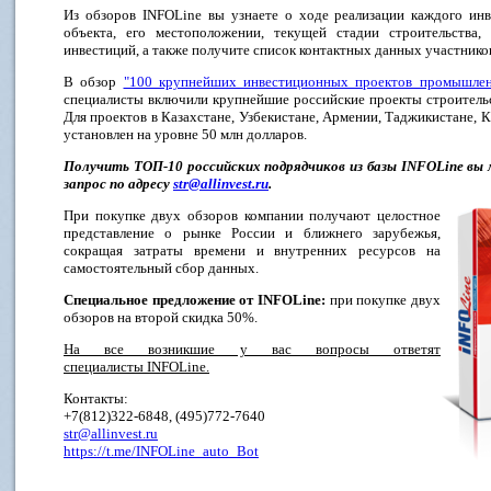
Из обзоров INFOLine вы узнаете о ходе реализации каждого ин
объекта, его местоположении, текущей стадии строительства,
инвестиций, а также получите список контактных данных участнико
В обзор
"100 крупнейших инвестиционных проектов промышлен
специалисты включили крупнейшие российские проекты строительс
Для проектов в Казахстане, Узбекистане, Армении, Таджикистане, 
установлен на уровне 50 млн долларов.
Получить ТОП-10 российских подрядчиков из базы INFOLine в
запрос по адресу
str@allinvest.ru
.
При покупке двух обзоров компании получают целостное
представление о рынке России и ближнего зарубежья,
сокращая затраты времени и внутренних ресурсов на
самостоятельный сбор данных.
Специальное предложение от INFOLine:
при покупке двух
обзоров на второй скидка 50%.
На все возникшие у вас вопросы ответят
специалисты INFOLine.
Контакты:
+7(812)322-6848, (495)772-7640
str@allinvest.ru
https://t.me/INFOLine_auto_Bot