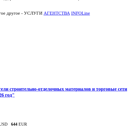
огое другое - УСЛУГИ
АГЕНТСТВА
INFOLine
ели строительно-отделочных материалов и торговые сети
26 год"
USD
644
EUR