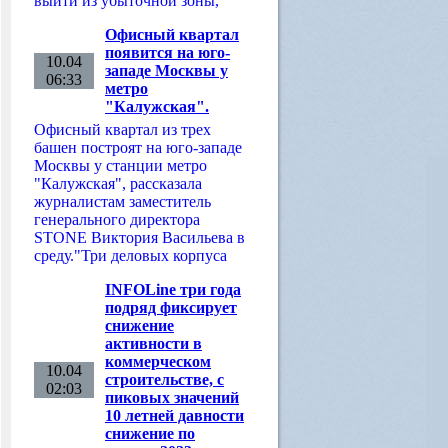
выйти из убыточной зоны,
Офисный квартал
появится на юго-
10.04
западе Москвы у
06:33
метро
"Калужская".
Офисный квартал из трех
башен построят на юго-западе
Москвы у станции метро
"Калужская", рассказала
журналистам заместитель
генерального директора
STONE Виктория Васильева в
среду."Три деловых корпуса
INFOLine три года
подряд фиксирует
снижение
активности в
коммерческом
10.04
строительстве, с
02:03
пиковых значений
10 летней давности
снижение по