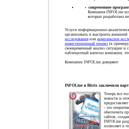
современное програм
Компания INFOLine исп
которых разработана н
Услуги информационно-аналитическо
организовать и выстроить внешний
исследования
или
комплексное иссл
инвестиционный проект
(к примеру
своевременный анализ ситуации и с
паблицитный капитал компании, что
Компании INFOLine доверяют:
INFOLine и Bitrix заключили парт
Теперь все по
новости и ото
предоставляе
- это операти
обеспечить п
сайтов, созд
INFOLine разр
позволяет в т