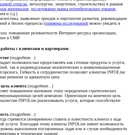
азовой отрасли
, металлургии, энергетики, строительства) и рынков
ьных материалов
,
исследование рынка потребительских товаров
,
ия и т.д.)
агностика, выявление трендов и перспектив развития, рекомендации
ний в бизнес-процессы (
примеры исследований
можно увидеть в
ала: повышение релевантности Интернет-ресурса организации,
ании в СМИ
работы с клиентами и партнерами:
естве
(подробнее...)
адает возможностью предоставлять как готовые продукты и услуги,
блей, так и индивидуальные аналитические и коммуникационные
тсорсинга. Гибкость в сотрудничестве позволяет клиентам INFOLine
емые решения за адекватную цену
-цель клиента
(подробнее...)
ляет повышенное внимание этапу определения стратегических
муникационных целей компании. Ориентация на конечную цель
циалистам INFOLine реализовывать услуги, которые способствуют
ность
(подробнее...)
да стремится своевременно ставить в известность клиента о ходе
ой услуги. Благодаря этому клиенты INFOLine имеют возможность
уровень выполнения поставленных задач или в случае необходимости
ррективы в техническое задание