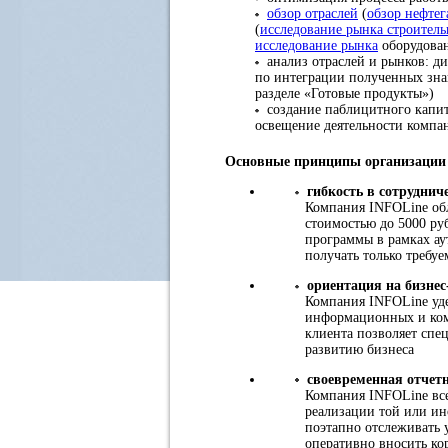
обзор отраслей
(
обзор нефтег
(
исследование рынка строител
исследование рынка
оборудован
анализ отраслей и рынков: ди
по интеграции полученных зна
разделе «Готовые продукты»)
создание паблицитного капит
освещение деятельности комп
Основные принципы организации 
гибкость в сотруднич
Компания INFOLine обл
стоимостью до 5000 ру
программы в рамках ау
получать только требу
ориентация на бизнес
Компания INFOLine уде
информационных и ком
клиента позволяет спе
развитию бизнеса
своевременная отчет
Компания INFOLine всег
реализации той или ин
поэтапно отслеживать 
оперативно вносить ко