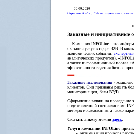
30.06.2026
Отраслевой обзор "Инвестиционные проекты 
П
Заказные и инициативные о
Компания INFOLine - это информац
оказания услуг в сфере B2B. В ком
экономических событий,
экспертны
аналитических продуктов), «INFOLi
а также информационный портал «A
эффективности ведения бизнес-про
Заказные исследования
- комплекс
клиентов. Они призваны решать бол
мониторинг цен, базы ВЭД).
Оформление заявки на проведение з
подготовленной специалистами INFO
методов исследования, а также пара
Скачать анкету можно
здесь
.
Услуги компании INFOLine призв
оптимизация процесса работы