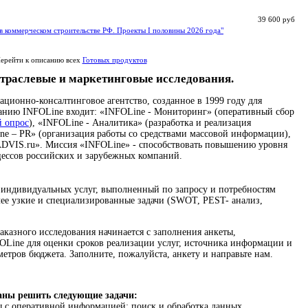
39 600 руб
в коммерческом строительстве РФ. Проекты I половины 2026 года"
ерейти к описанию всех
Готовых продуктов
траслевые и маркетинговые исследования.
ионно-консалтинговое агентство, созданное в 1999 году для
панию INFOLine входит: «INFOLine - Мониторинг» (оперативный сбор
й опрос
), «INFOLine - Аналитика» (разработка и реализация
ne – PR» (организация работы со средствами массовой информации),
DVIS.ru». Миссия «INFOLine» - способствовать повышению уровня
цессов российских и зарубежных компаний.
 индивидуальных услуг, выполненный по запросу и потребностям
ее узкие и специализированные задачи (SWOT, PEST- анализ,
аказного исследования начинается с заполнения анкеты,
Line для оценки сроков реализации услуг, источника информации и
метров бюджета. Заполните, пожалуйста, анкету и направьте нам.
аны решить следующие задачи:
 с оперативной информацией: поиск и обработка данных