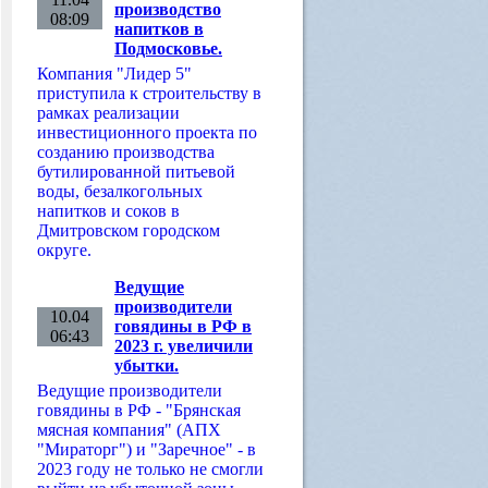
производство
08:09
напитков в
Подмосковье.
Компания "Лидер 5"
приступила к строительству в
рамках реализации
инвестиционного проекта по
созданию производства
бутилированной питьевой
воды, безалкогольных
напитков и соков в
Дмитровском городском
округе.
Ведущие
производители
10.04
говядины в РФ в
06:43
2023 г. увеличили
убытки.
Ведущие производители
говядины в РФ - "Брянская
мясная компания" (АПХ
"Мираторг") и "Заречное" - в
2023 году не только не смогли