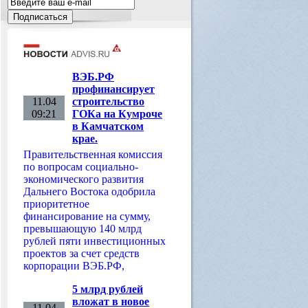
ВЭБ.РФ
профинансирует
11.04
строительство
09:21
ГОКа на Кумроче
в Камчатском
крае.
Правительственная комиссия
по вопросам социально-
экономического развития
Дальнего Востока одобрила
приоритетное
финансирование на сумму,
превышающую 140 млрд
рублей пяти инвестиционных
проектов за счет средств
корпорации ВЭБ.РФ,
5 млрд рублей
вложат в новое
11.04