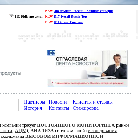
NEW
Экономика России - Влияние санкций
НОВЫЕ проекты:
NEW
DIY Retail Russia Top
NEW
INFOLine Евразия
Партнеры
Новости
Клиенты и отзывы
История
Контакты
Стажировка
ПОСТОЯННОГО МОНИТОРИНГА
й компании требует
рынков
овости
,
АЦМ
),
(
исследования
,
АНАЛИЗА
сотен компаний
ВЫСОКОЙ ИНФОРМАЦИОННОЙ
 поддержания