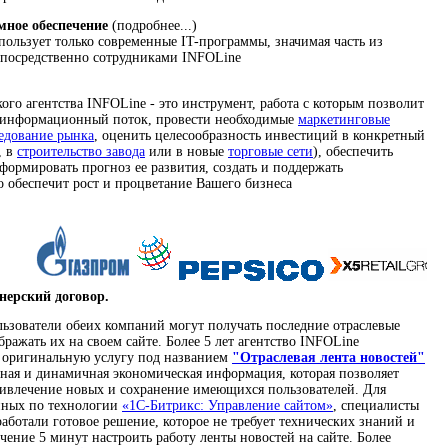
мное обеспечение
(подробнее...)
ользует только современные IT-программы, значимая часть из
епосредственно сотрудниками INFOLine
го агентства INFOLine - это инструмент, работа с которым позволит
 информационный поток, провести необходимые
маркетинговые
едование рынка
, оценить целесообразность инвестиций в конкретный
, в
строительство завода
или в новые
торговые сети
), обеспечить
формировать прогноз ее развития, создать и поддержать
 обеспечит рост и процветание Вашего бизнеса
нерский договор.
льзователи обеих компаний могут получать последние отраслевые
бражать их на своем сайте. Более 5 лет агентство INFOLine
т оригинальную услугу под названием
"Отраслевая лента новостей"
вная и динамичная экономическая информация, которая позволяет
ривлечение новых и сохранение имеющихся пользователей. Для
анных по технологии
«1C-Битрикс: Управление сайтом»
, специалисты
аботали готовое решение, которое не требует технических знаний и
ечение 5 минут настроить работу ленты новостей на сайте. Более