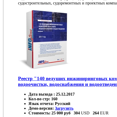
судостроительных, судоремонтных и проектных компан
Реестр "140 ведущих инжиниринговых ком
водоочистки, водоснабжения и водоотведе
Дата выхода :
25.12.2017
Кол-во стр:
160
Язык отчета:
Русский
Демо-версия:
Загрузить
Стоимость:
25 000 руб
304
USD
264
EUR